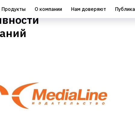
лагает решения для
Продукты
О компании
Нам доверяют
Публика
ивности
даний