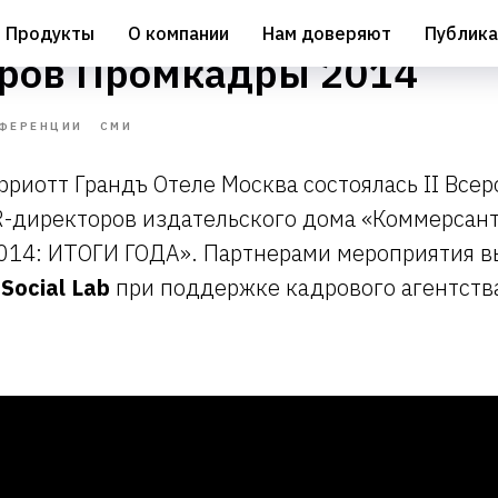
оссийская конференция H
Продукты
О компании
Нам доверяют
Публика
ров Промкадры 2014
ФЕРЕНЦИИ
СМИ
рриотт Грандъ Отеле Москва состоялась II Всер
-директоров издательского дома «Коммерсан
4: ИТОГИ ГОДА». Партнерами мероприятия в
и
Social Lab
при поддержке кадрового агентств