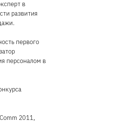
эксперт в
асти развития
дажи.
ность первого
затор
ия персоналом в
онкурса
rComm 2011,